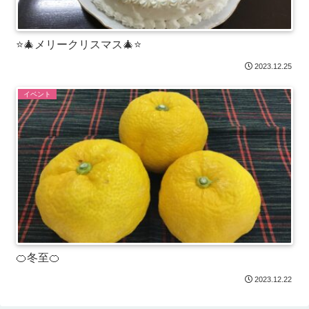
⭐️🎄メリークリスマス🎄⭐️
2023.12.25
イベント
🍊冬至🍊
2023.12.22