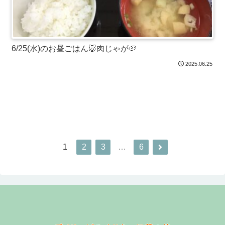
6/25(水)のお昼ごはん🐷肉じゃが🥔
2025.06.25
次のページ
1
2
3
…
6