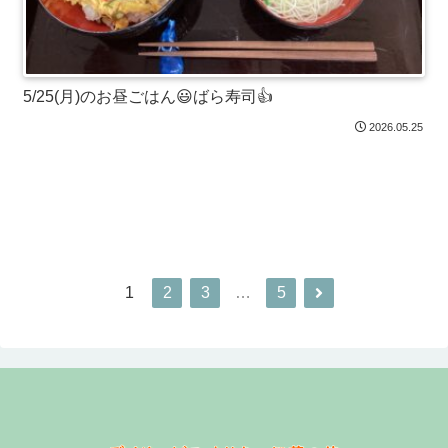
5/25(月)のお昼ごはん😃ばら寿司👍
2026.05.25
次のページ
1
2
3
…
5