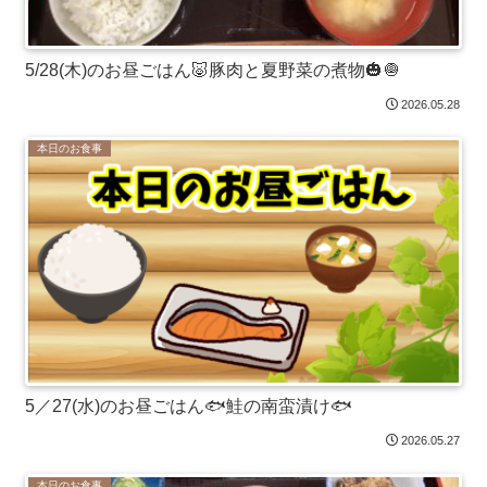
5/28(木)のお昼ごはん🐷豚肉と夏野菜の煮物🎃🧅
2026.05.28
本日のお食事
5／27(水)のお昼ごはん🐟鮭の南蛮漬け🐟
2026.05.27
本日のお食事