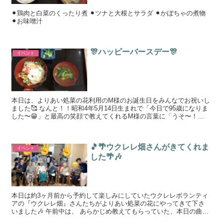
⚫︎鶏肉と白菜のくったり煮 ⚫︎ツナと大根とサラダ ⚫︎かぼちゃの煮物
⚫︎お味噌汁
🎊ハッピーバースデー🎊
イベント
本日は、よりあい処菜の花利用のM様のお誕生日をみんなでお祝いし
ました🥰 なんと！！昭和4年5月14日生まれで「今日で95歳になりま
した〜😁」と最高の笑顔で教えてくれるM様の言葉に「うそ〜！！
そんな年齢に見えへんよ〜！」「おめでとう〜...
🎵🌴ウクレレ畑さんがきてくれま
イベント
した🌴🎶
本日は約3ヶ月前から予約して楽しみにしていたウクレレボランティ
アの『ウクレレ畑』さんたちがよりあい処菜の花にやってきて下さ
いました🎶 午前中は、 あらかじめ教えてもらっていた、本日の曲を
皆で練習🎤 みんな大好きな...