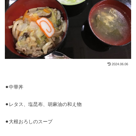
2024.06.06
⚫︎中華丼
⚫︎レタス、塩昆布、胡麻油の和え物
⚫︎大根おろしのスープ