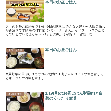
本日のお昼ごはん
本日のお食事
久々のお昼ご飯紹介です😄 今日の献立は みんな大好き❤ 大阪名物お
好み焼きです🙌 朝の体操前にパントリーさんから 「ストレスのたま
っている方いませんか〜〜❓」との声かけがあり、 皆様「な...
本日のお昼ごはん
本日のお食事
⚫︎夏野菜の天ぷら ⚫︎カサゴの煮付け ⚫︎肉じゃが ⚫︎ミョウガと青じそ
とキュウリの冷製おすまし
1/19(月)のお昼ごはん🐓鶏肉と白
本日のお食事
菜のくったり煮🥬