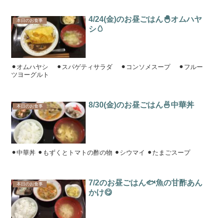
4/24(金)のお昼ごはん🐣オムハヤ
本日のお食事
シ🥚
⚫︎オムハヤシ ⚫︎スパゲティサラダ ⚫︎コンソメスープ ⚫︎フルー
ツヨーグルト
8/30(金)のお昼ごはん🍜中華丼
本日のお食事
⚫︎中華丼 ⚫︎もずくとトマトの酢の物 ⚫︎シウマイ ⚫︎たまごスープ
7/2のお昼ごはん🐟魚の甘酢あん
本日のお食事
かけ😋