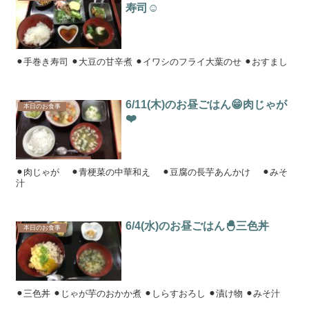
寿司☺️
⚫︎手巻き寿司 ⚫︎大豆の甘辛煮 ⚫︎イワシのフライ大葉のせ ⚫︎おすまし
6/11(木)のお昼ごはん😁肉じゃが
本日のお食事
❤️
⚫︎肉じゃが ⚫︎青梗菜の中華和え ⚫︎豆腐の長芋あんかけ ⚫︎みそ
汁
6/4(水)のお昼ごはん🐣三色丼
本日のお食事
⚫︎三色丼 ⚫︎じゃが芋のおかか煮 ⚫︎しらすおろし ⚫︎漬け物 ⚫︎みそ汁