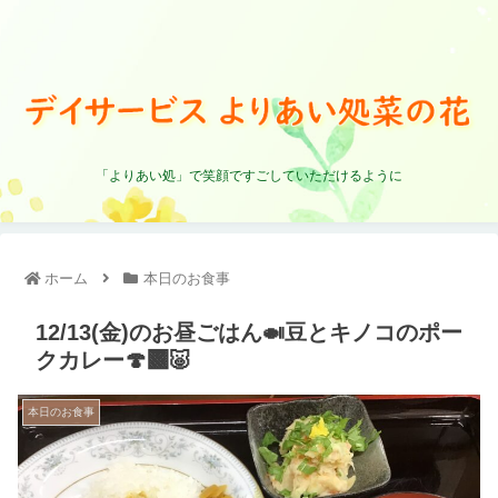
「よりあい処」で笑顔ですごしていただけるように
ホーム
本日のお食事
12/13(金)のお昼ごはん🍛豆とキノコのポー
クカレー🍄‍🟫🐷
本日のお食事