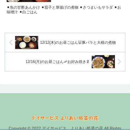
⚫︎魚の甘酢あんかけ ⚫︎茄子と厚揚げの煮物 ⚫︎さつまいもサラダ ⚫︎お
味噌汁 ⚫︎白ごはん
12/12(木)のお昼ごはん🐷豚バラと大根の煮物
12/16(月)のお昼ごはん🦐お好み焼き🦑
Copyright © 2022 デイサービス よりあい処菜の花 All Rights