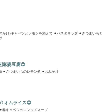
ツとレモンを添えて ⚫︎パスタサラダ ⚫︎さつまいもと
漬け
🇳麻婆豆腐😋
⚫︎麻婆豆腐 ⚫︎きゅうりの酢の物 ⚫︎さつまいものレモン煮 ⚫︎おみそ汁
🥚オムライス😋
⚫︎オムライス ⚫︎ポテトサラダ ⚫︎春キャベツのコンソメスープ