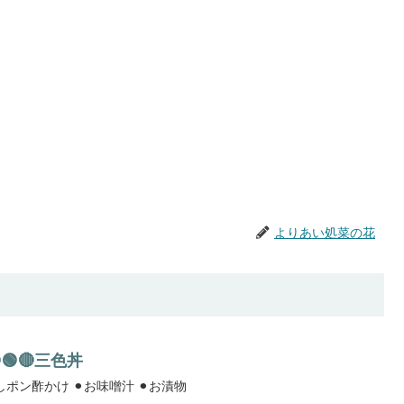
よりあい処菜の花
🟢🔴三色丼
⚫︎三色丼 ⚫︎揚げ出し豆腐おろしポン酢かけ ⚫︎お味噌汁 ⚫︎お漬物