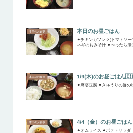
本日のお昼ごはん
本日のお食事
⚫︎チキンカツレツ(トマトソースかけ)キャベ
ネギのおみそ汁 ⚫︎べったら
1/9(木)のお昼ごはん🇨
本日のお食事
4/4（金）のお昼ごはん
本日のお食事