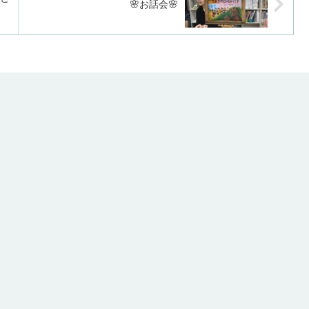
🌸お話会🌸