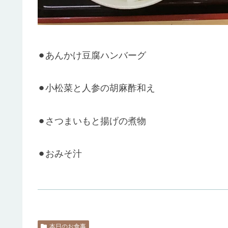
⚫︎あんかけ豆腐ハンバーグ
⚫︎小松菜と人参の胡麻酢和え
⚫︎さつまいもと揚げの煮物
⚫︎おみそ汁
本日のお食事