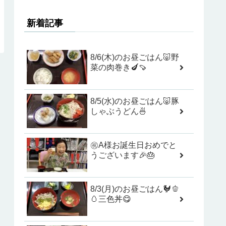
新着記事
8/6(木)のお昼ごはん🐷野
菜の肉巻き🍆🍠
8/5(水)のお昼ごはん🐷豚
しゃぶうどん🍜
㊗️A様お誕生日おめでと
うございます🎉🎂
8/3(月)のお昼ごはん🐓🫑
🥚三色丼😋