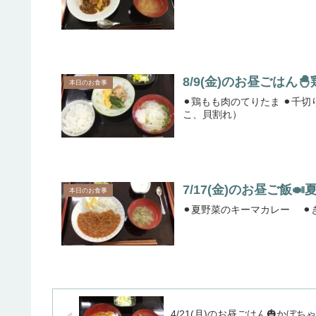
8/9(金)のお昼ごはん
本日のお食事
⚫︎鶏もも肉のてりたま ⚫︎千切り大根の煮物 ⚫︎漬け物（白菜、たくあん） ⚫︎にゅうめん（かまぼ
こ、貝割れ）
7/17(金)のお昼ご飯
本日のお食事
4/21(月)のお昼ごはん🎃かぼち