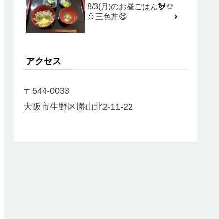
8/3(月)のお昼ごはん🐓🫑
🥚三色丼😋
アクセス
〒544-0033
大阪市生野区勝山北2-11-22