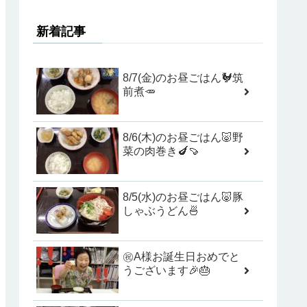
新着記事
8/7(金)のお昼ごはん🐓筑
前煮🥕
8/6(木)のお昼ごはん🐷野
菜の肉巻き🍆🍠
8/5(水)のお昼ごはん🐷豚
しゃぶうどん🍜
㊗️A様お誕生日おめでと
うございます🎉🎂