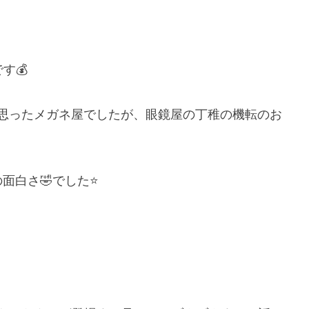
す💰
と思ったメガネ屋でしたが、眼鏡屋の丁稚の機転のお
白さ🤣でした⭐️