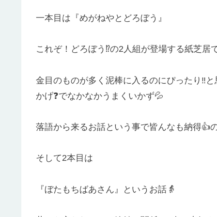
一本目は『めがねやとどろぼう』
これぞ！どろぼう⁉️の2人組が登場する紙芝居で
金目のものが多く泥棒に入るのにぴったり‼️
かげ❓でなかなかうまくいかず💦
落語から来るお話という事で皆んなも納得👍の面
そして2本目は
『ぼたもちばあさん』というお話👵