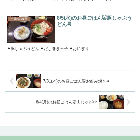
8/5(水)のお昼ごはん🐷豚しゃぶう
本日のお食事
どん🍜
⚫︎豚しゃぶうどん ⚫︎だし巻き玉子 ⚫︎おにぎり
7/31(木)のお昼ごはん🐷お好み焼き🦐
8/4(月)のお昼ごはん🐷肉じゃが🥔