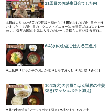
11回目のお誕生日会でした🎂
本日はよりあい処菜の花開設当初からご利用のI様のお誕生日会を行
いました！ お誕生日のリクエストメニューは 🍛野菜ゴロゴロカレー
🍛 ここ数年のI様のお気に入りのカレーに皆様も大喜び😋 食事前の
挨拶では涙を浮...
6/4(水)のお昼ごはん🐣三色丼
本日のお食事
⚫︎三色丼 ⚫︎じゃが芋のおかか煮 ⚫︎しらすおろし ⚫︎漬け物 ⚫︎みそ汁
10/22(火)のお昼ごはん🐷豚の生姜
本日のお食事
焼き(マッシュポテト添え)
⚫︎豚の生姜焼き(マッシュポテト添え) ⚫︎柿なます ⚫︎みそ汁