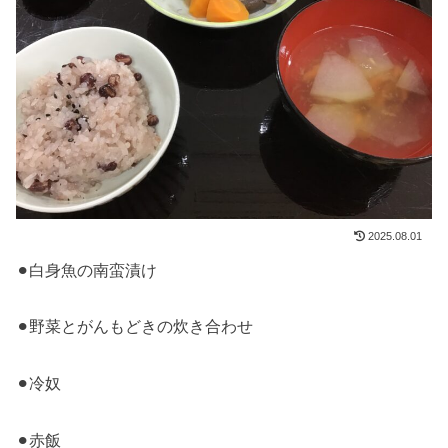
2025.08.01
⚫︎白身魚の南蛮漬け
⚫︎野菜とがんもどきの炊き合わせ
⚫︎冷奴
⚫︎赤飯