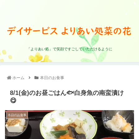
「よりあい処」で笑顔ですごしていただけるように
ホーム
本日のお食事
8/1(金)のお昼ごはん🐟白身魚の南蛮漬け
😋
本日のお食事