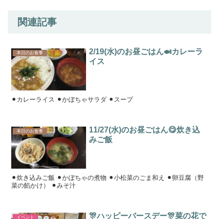
関連記事
2/19(水)のお昼ごはん🍛カレーラ
本日のお食事
イス
⚫︎カレーライス ⚫︎かぼちゃサラダ ⚫︎スープ
11/27(水)のお昼ごはん😋炊き込
本日のお食事
みご飯
⚫︎炊き込みご飯 ⚫︎かぼちゃの煮物 ⚫︎小松菜のごま和え ⚫︎卵豆腐（野
菜の餡かけ） ⚫︎みそ汁
🎊ハッピーバースデー🎊菜の花で
イベント