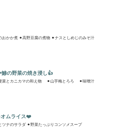
⚫︎冷しゃぶサラダ ⚫︎じゃが芋のおかか煮 ⚫︎高野豆腐の煮物 ⚫︎ナスとしめじのみそ汁
🐟鯵の野菜の焼き浸し👍
⚫︎魚と野菜の焼き浸し ⚫︎青梗菜とカニカマの和え物 ⚫︎山芋梅とろろ ⚫︎味噌汁
🐣オムライス❤️
⚫︎オムライス ⚫︎切り干し大根とツナのサラダ ⚫︎野菜たっぷりコンソメスープ