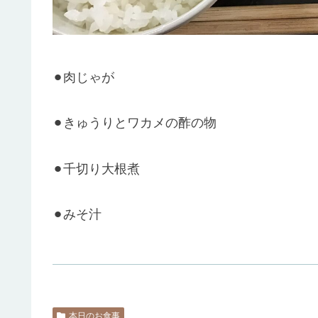
⚫︎肉じゃが
⚫︎きゅうりとワカメの酢の物
⚫︎千切り大根煮
⚫︎みそ汁
本日のお食事