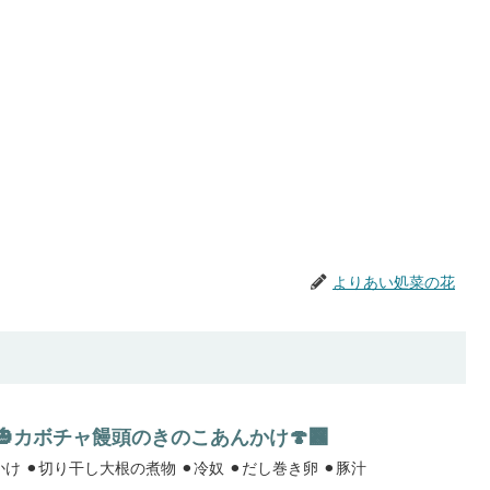
よりあい処菜の花
ん🎃カボチャ饅頭のきのこあんかけ🍄‍🟫
⚫︎かぼちゃ饅頭のきのこあんかけ ⚫︎切り干し大根の煮物 ⚫︎冷奴 ⚫︎だし巻き卵 ⚫︎豚汁