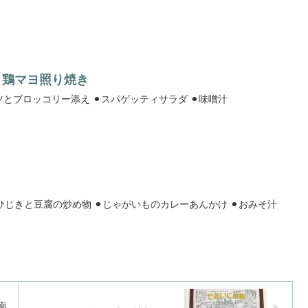
☺️鶏マヨ照り焼き
⚫︎鶏ももマヨ照り焼きキャベツとブロッコリー添え ⚫︎スパゲッティサラダ ⚫︎味噌汁
⚫︎豚バラと玉ねぎの甘辛煮 ⚫︎ひじきと豆腐の炒め物 ⚫︎じゃがいものカレーあんかけ ⚫︎おみそ汁
南