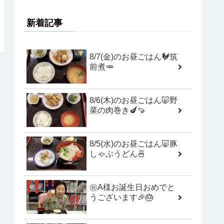
新着記事
8/7(金)のお昼ごはん🐓筑
前煮🥕
8/6(木)のお昼ごはん🐷野
菜の肉巻き🍆🍠
8/5(水)のお昼ごはん🐷豚
しゃぶうどん🍜
㊗️A様お誕生日おめでと
うございます🎉🎂